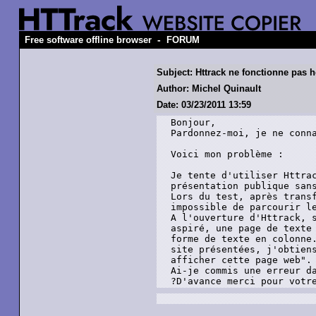
-
Free software offline browser
FORUM
Subject: Httrack ne fonctionne pas 
Author: Michel Quinault
Date: 03/23/2011 13:59
Bonjour,

Pardonnez-moi, je ne conna
Voici mon problème :

Je tente d'utiliser Httrac
présentation publique sans
Lors du test, après transf
impossible de parcourir le
A l'ouverture d'Httrack, s
aspiré, une page de texte 
forme de texte en colonne.
site présentées, j'obtiens
afficher cette page web".

Ai-je commis une erreur da
?D'avance merci pour votr